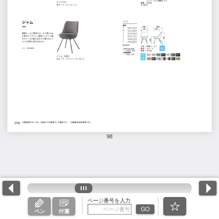
98
ページ番号を入力
GO
ペン
付箋