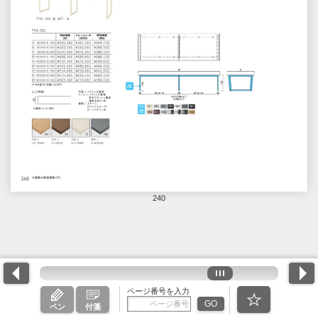
240
ページ番号を入力
GO
ペン
付箋